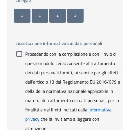
Allegati
Allegato 1
Allegato 2
Allegato 3
Allegato 4
+ Carica allegato 1
+ Carica allegato 2
+ Carica allegato 3
+ Carica allegato 4
+
+
+
+
Accettazione informativa sui dati personali
Procedendo con la compilazione e con l'invio di
questo modulo Lei acconsente al trattamento
dei dati personali forniti, ai sensi e per gli effetti
dell'articolo 13 del Regolamento EU 2016/679 e
della della normativa nazionale applicabile in
materia di trattamento dei dati personali, per la
finalità e nei limiti indicati dalla
informativa
privacy
che la invitiamo a leggere con
attenzione.