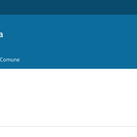
a
il Comune
e