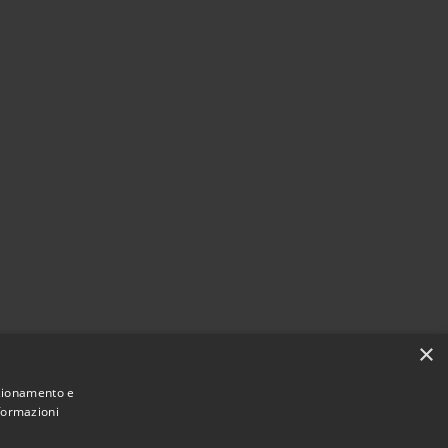
×
nzionamento e
nformazioni