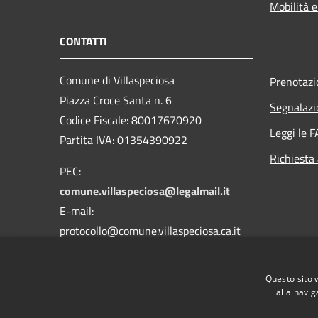
Mobilità e
CONTATTI
Comune di Villaspeciosa
Prenotaz
Piazza Croce Santa n. 6
Segnalazi
Codice Fiscale: 80017670920
Leggi le 
Partita IVA: 01354390922
Richiesta
PEC:
comune.villaspeciosa@legalmail.it
E-mail:
protocollo@comune.villaspeciosa.ca.it
Centralino Unico:
070 9639177 - 9639039
Questo sito 
alla navig