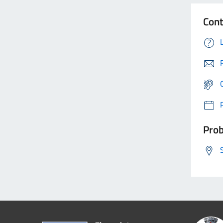
Cont
Prob