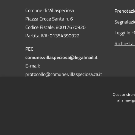
Comune di Villaspeciosa
Prenotaz
Piazza Croce Santa n. 6
Segnalazi
Codice Fiscale: 80017670920
Leggi le 
Partita IVA: 01354390922
Richiesta
PEC:
comune.villaspeciosa@legalmail.it
E-mail:
protocollo@comune.villaspeciosa.ca.it
Centralino Unico:
070 9639177 - 9639039
Questo sito 
alla navig
RSS
Accessibilità
Privacy
Cookie
Mappa de