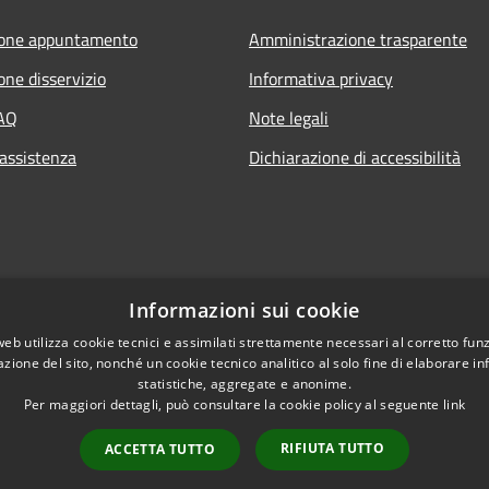
ione appuntamento
Amministrazione trasparente
one disservizio
Informativa privacy
FAQ
Note legali
 assistenza
Dichiarazione di accessibilità
Informazioni sui cookie
web utilizza cookie tecnici e assimilati strettamente necessari al corretto fu
azione del sito, nonché un cookie tecnico analitico al solo fine di elaborare i
statistiche, aggregate e anonime.
Per maggiori dettagli, può consultare la cookie policy al seguente
link
RIFIUTA TUTTO
ACCETTA TUTTO
l sito
Copyright © 2026 • Com
Intranet