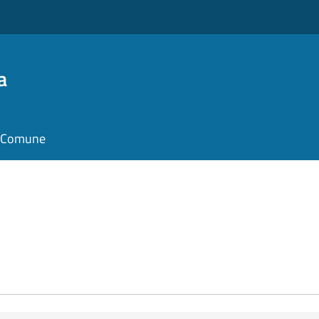
a
il Comune