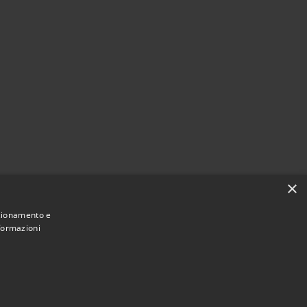
×
nzionamento e
nformazioni
Municipium
Accesso
une di Villaspeciosa • Powered by
•