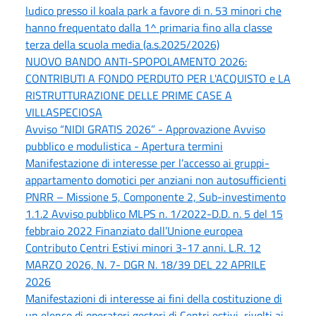
ludico presso il koala park a favore di n. 53 minori che
hanno frequentato dalla 1^ primaria fino alla classe
terza della scuola media (a.s.2025/2026)
NUOVO BANDO ANTI-SPOPOLAMENTO 2026:
CONTRIBUTI A FONDO PERDUTO PER L'ACQUISTO e LA
RISTRUTTURAZIONE DELLE PRIME CASE A
VILLASPECIOSA
Avviso “NIDI GRATIS 2026” - Approvazione Avviso
pubblico e modulistica - Apertura termini
Manifestazione di interesse per l’accesso ai gruppi-
appartamento domotici per anziani non autosufficienti
PNRR – Missione 5, Componente 2, Sub-investimento
1.1.2 Avviso pubblico MLPS n. 1/2022-D.D. n. 5 del 15
febbraio 2022 Finanziato dall’Unione europea
Contributo Centri Estivi minori 3-17 anni. L.R. 12
MARZO 2026, N. 7- DGR N. 18/39 DEL 22 APRILE
2026
Manifestazioni di interesse ai fini della costituzione di
un elenco di operatori gestori di Centri estivi, rivolti ai