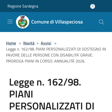
Salta al contenuto principale
Regione Sardegna
Comune di Villaspeciosa
Home
>
Novità
>
Avvisi
>
Legge n. 162/98. PIANI PERSONALIZZATI DI SOSTEGNO IN
FAVORE DELLE PERSONE CON DISABILITA’ GRAVE.
PROROGA PIANI IN CORSO. ANNUALITÀ 2026.
Legge n. 162/98.
PIANI
PERSONALIZZATI DI