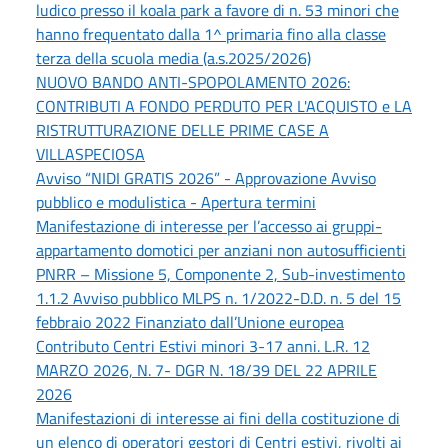
ludico presso il koala park a favore di n. 53 minori che
hanno frequentato dalla 1^ primaria fino alla classe
terza della scuola media (a.s.2025/2026)
NUOVO BANDO ANTI-SPOPOLAMENTO 2026:
CONTRIBUTI A FONDO PERDUTO PER L'ACQUISTO e LA
RISTRUTTURAZIONE DELLE PRIME CASE A
VILLASPECIOSA
Avviso “NIDI GRATIS 2026” - Approvazione Avviso
pubblico e modulistica - Apertura termini
Manifestazione di interesse per l’accesso ai gruppi-
appartamento domotici per anziani non autosufficienti
PNRR – Missione 5, Componente 2, Sub-investimento
1.1.2 Avviso pubblico MLPS n. 1/2022-D.D. n. 5 del 15
febbraio 2022 Finanziato dall’Unione europea
Contributo Centri Estivi minori 3-17 anni. L.R. 12
MARZO 2026, N. 7- DGR N. 18/39 DEL 22 APRILE
2026
Manifestazioni di interesse ai fini della costituzione di
un elenco di operatori gestori di Centri estivi, rivolti ai