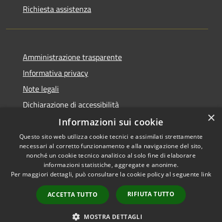
Richiesta assistenza
Amministrazione trasparente
Informativa privacy
Note legali
Dichiarazione di accessibilità
×
Informazioni sui cookie
Questo sito web utilizza cookie tecnici e assimilati strettamente
necessari al corretto funzionamento e alla navigazione del sito,
RSS
Copyright © 2026 • Comune di
nonché un cookie tecnico analitico al solo fine di elaborare
Accessibilità
informazioni statistiche, aggregate e anonime.
Villaspeciosa • Powered by
Per maggiori dettagli, può consultare la cookie policy al seguente
link
Privacy
Municipium
Accesso
•
Cookie
redazione
RIFIUTA TUTTO
ACCETTA TUTTO
Mappa del sito
Intranet
MOSTRA DETTAGLI